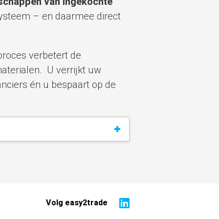
nschappen van ingekochte
systeem – en daarmee direct
proces verbetert de
aterialen. U verrijkt uw
anciers én u bespaart op de
Volg easy2trade