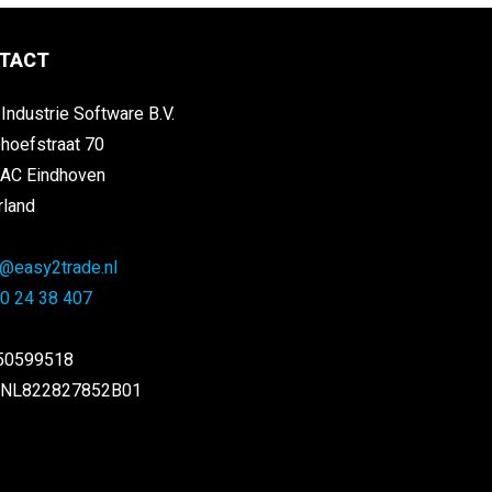
TACT
Industrie Software B.V.
hoefstraat 70
 AC Eindhoven
rland
@easy2trade.nl
0 24 38 407
 50599518
 NL822827852B01