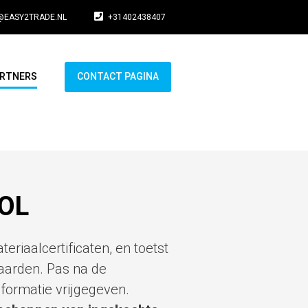
@EASY2TRADE.NL
+31402438407
RTNERS
CONTACT PAGINA
OL
eriaalcertificaten, en toetst
aarden. Pas na de
formatie vrijgegeven.